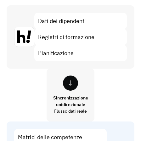
Analisi del gap di competenze
Vista
Efficacia della formazione
Dati dei dipendenti
Dashboard di conformità
19 marzo 2026
Registri di formazione
Previsioni e tendenze
Smetti di rincorrere, inizia ad automatizzare
con AG5 Workflows
Pianificazione
Sincronizzazione
unidirezionale
Flusso dati reale
Matrici delle competenze