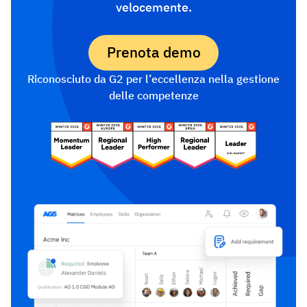
velocemente.
Prenota demo
Riconosciuto da G2 per l’eccellenza nella gestione
delle competenze