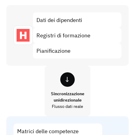
Analisi del gap di competenze
Vista
Efficacia della formazione
Dati dei dipendenti
Dashboard di conformità
19 marzo 2026
Registri di formazione
Previsioni e tendenze
Smetti di rincorrere, inizia ad automatizzare
con AG5 Workflows
Pianificazione
Sincronizzazione
unidirezionale
Flusso dati reale
Matrici delle competenze