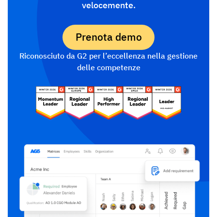
velocemente.
Prenota demo
Riconosciuto da G2 per l’eccellenza nella gestione
delle competenze