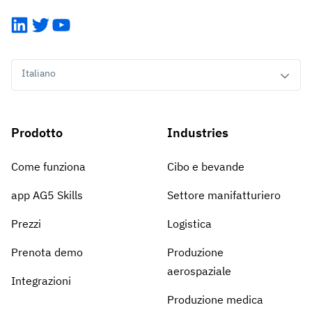
Analisi del gap di competenze
LinkedIn
Twitter
YouTube
Vista
Efficacia della formazione
Dashboard di conformità
Italiano
19 marzo 2026
Previsioni e tendenze
Smetti di rincorrere, inizia ad automatizzare
con AG5 Workflows
Prodotto
Industries
Come funziona
Cibo e bevande
app AG5 Skills
Settore manifatturiero
Prezzi
Logistica
Prenota demo
Produzione
aerospaziale
Integrazioni
Produzione medica