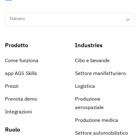
Analisi del gap di competenze
Vista
Efficacia della formazione
Italiano
Dashboard di conformità
19 marzo 2026
Previsioni e tendenze
Smetti di rincorrere, inizia ad automatizzare
Prodotto
Industries
con AG5 Workflows
Come funziona
Cibo e bevande
app AG5 Skills
Settore manifatturiero
Prezzi
Logistica
Prenota demo
Produzione
aerospaziale
Integrazioni
Produzione medica
Ruolo
Settore automobilistico