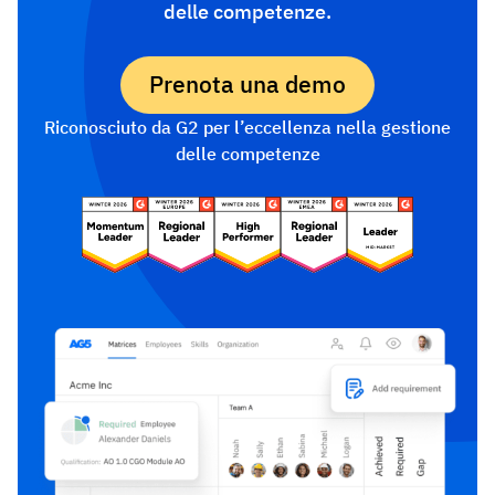
delle competenze.
Prenota una demo
Riconosciuto da G2 per l’eccellenza nella gestione
delle competenze