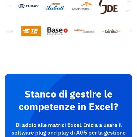
Analisi del gap di competenze
Vista
Efficacia della formazione
Dashboard di conformità
19 marzo 2026
Previsioni e tendenze
Smetti di rincorrere, inizia ad automatizzare
con AG5 Workflows
Stanco di gestire le
competenze in Excel?
Dì addio alle matrici Excel. Inizia a usare il
software plug and play di AG5 per la gestione