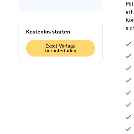
Mit
erh
Kom
sic
Kostenlos starten
Excel-Vorlage
herunterladen