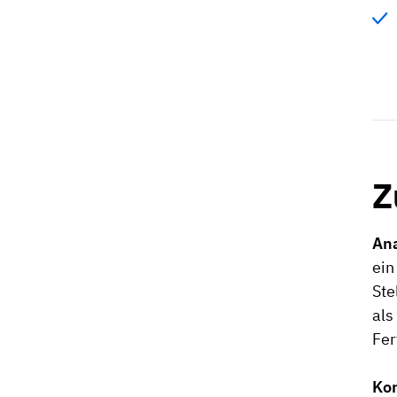
Z
Ana
ein
Ste
als
Fer
Ko