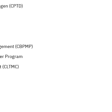
ungen (CPTD)
nagement (CBPMP)
ner Program
t (CLTMC)