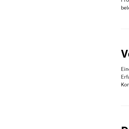
bel
V
Ein
Erf
Kom