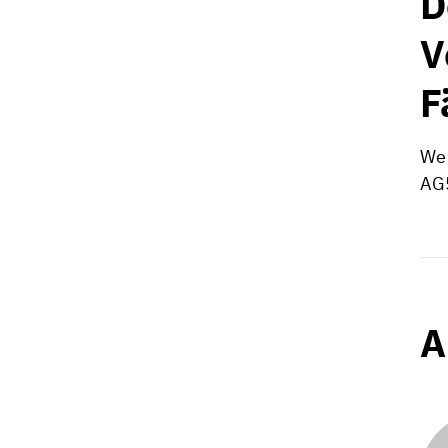
D
V
F
We 
AG5
A